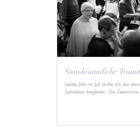
Standesamtliche Trauu
Letztes Jahr im Juli durfte ich die s
Sebastian begleiten. Die Zeremonie