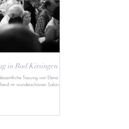
ng in Bad Kissingen
tandesamtliche Trauung von Elena und
 fand im wunderschönen Salon...