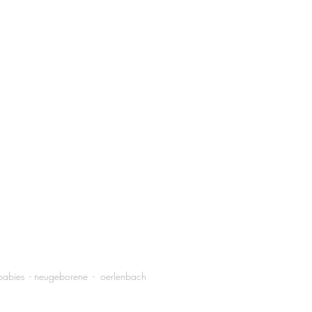
- babies - neugeborene - oerlenbach