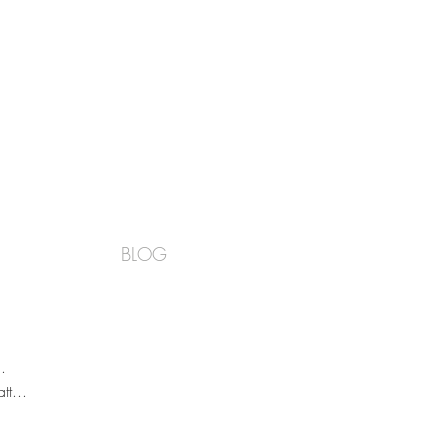
BLOG
.
t...